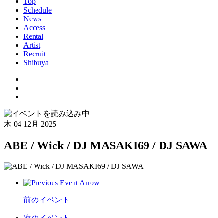
Top
Schedule
News
Access
Rental
Artist
Recruit
Shibuya
木
04 12月 2025
ABE / Wick / DJ MASAKI69 / DJ SAWA
前のイベント
次のイベント