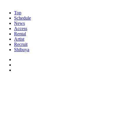
Top
Schedule
News
Access
Rental
Artist
Recruit
Shibuya