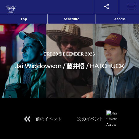
Share
Top
Schedule
Access
FRI
29 DECEMBER 2023
Jai Widdowson / 藤井悟 / HATCHUCK
前のイベント
次のイベント