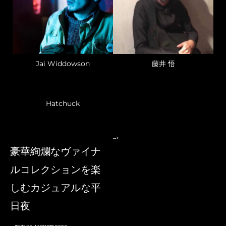
Jai Widdowson
藤井 悟
Hatchuck
-->
豪華絢爛なヴァイナ
ルコレクションを楽
しむカジュアルな平
日夜