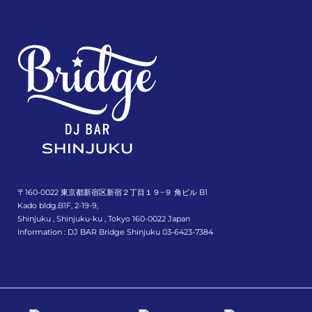
〒160-0022 東京都新宿区新宿２丁目１９−９ 角ビル B1
Kado bldg.B1F, 2-19-9,
Shinjuku , Shinjuku-ku , Tokyo 160-0022 Japan
Information : DJ BAR Bridge Shinjuku 03-6423-7384