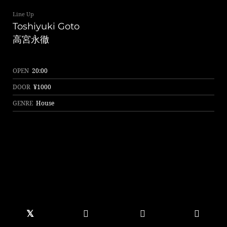
Line Up
Toshiyuki Goto
高宮永徹
OPEN
20:00
DOOR
¥1000
GENRE
House