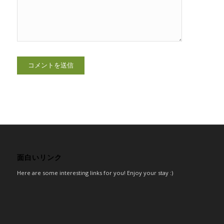
面白いリンク
Here are some interesting links for you! Enjoy your stay :)