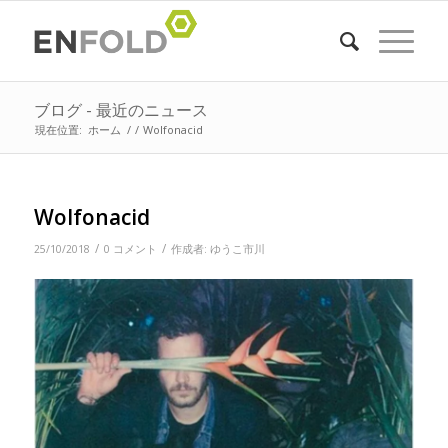
ブログ - 最近のニュース
現在位置:
ホーム
/
/
Wolfonacid
Wolfonacid
/
/
25/10/2018
0 コメント
作成者:
ゆうこ市川