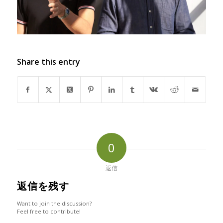
Share this entry
0
返信
返信を残す
Want to join the discussion?
Feel free to contribute!