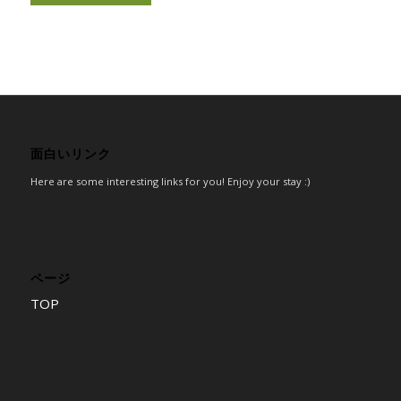
面白いリンク
Here are some interesting links for you! Enjoy your stay :)
ページ
TOP