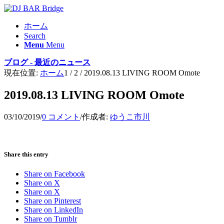
ホーム
Search
Menu
Menu
ブログ - 最近のニュース
現在位置:
ホーム
1
/
2
/
2019.08.13 LIVING ROOM Omote
2019.08.13 LIVING ROOM Omote
03/10/2019
/
0 コメント
/
作成者:
ゆうこ市川
Share this entry
Share on Facebook
Share on X
Share on X
Share on Pinterest
Share on LinkedIn
Share on Tumblr