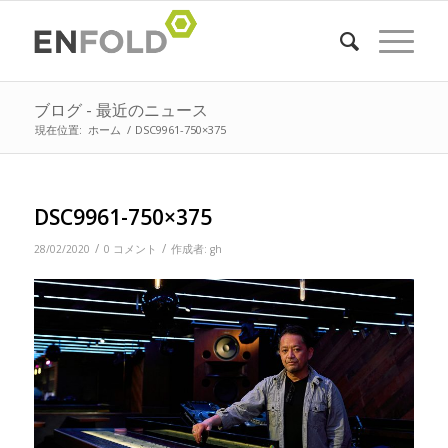
ブログ - 最近のニュース
現在位置:
ホーム
/
DSC9961-750×375
DSC9961-750×375
/
/
28/02/2020
0 コメント
作成者:
gh