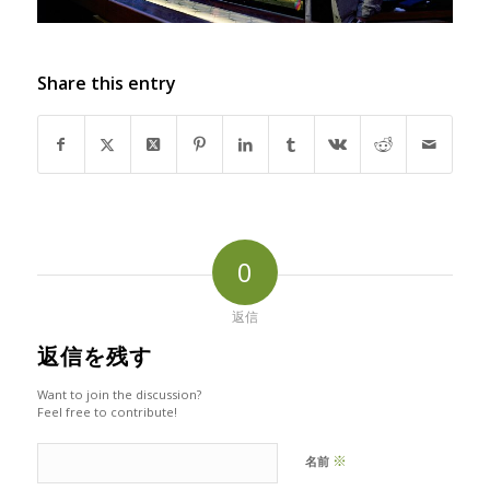
Share this entry
0
返信
返信を残す
Want to join the discussion?
Feel free to contribute!
※
名前