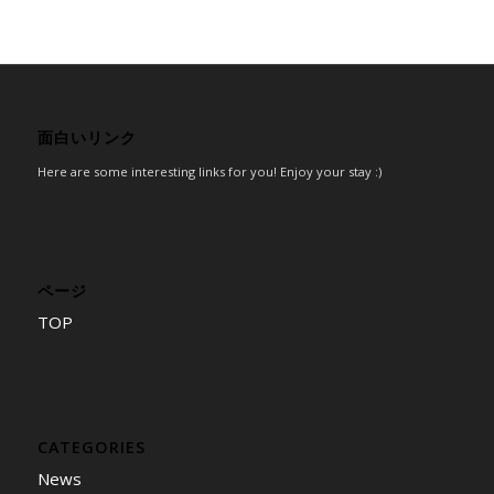
面白いリンク
Here are some interesting links for you! Enjoy your stay :)
ページ
TOP
CATEGORIES
News