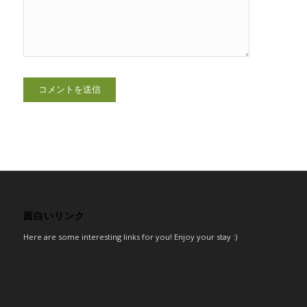
面白いリンク
Here are some interesting links for you! Enjoy your stay :)