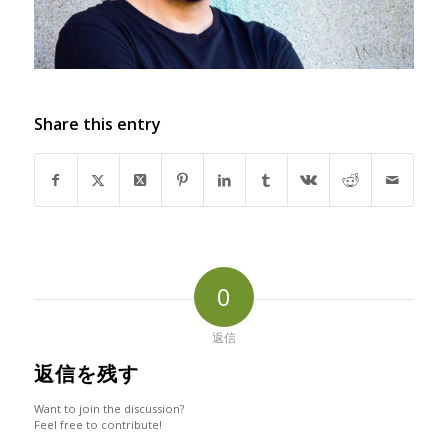
Share this entry
0
返信
返信を残す
Want to join the discussion?
Feel free to contribute!