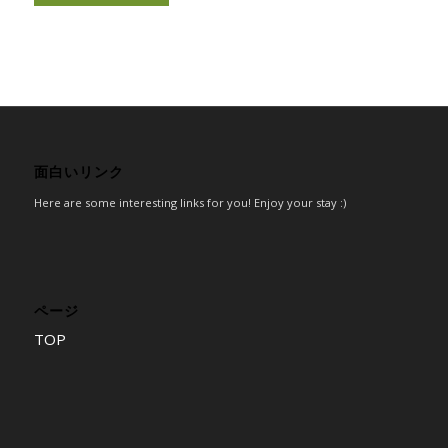
面白いリンク
Here are some interesting links for you! Enjoy your stay :)
ページ
TOP