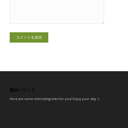
面白いリンク
Here are some interesting links for you! Enjoy your stay :)