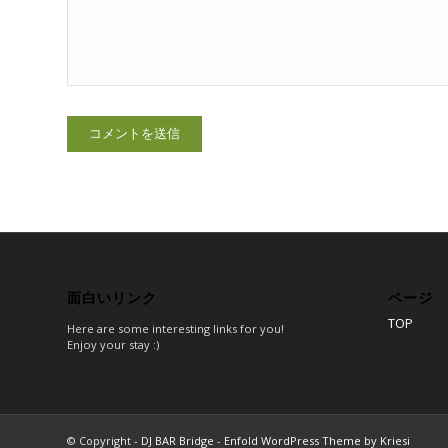
面白いリンク
ページ
TOP
Here are some interesting links for you!
Enjoy your stay :)
© Copyright -
DJ BAR Bridge
-
Enfold WordPress Theme by Kriesi