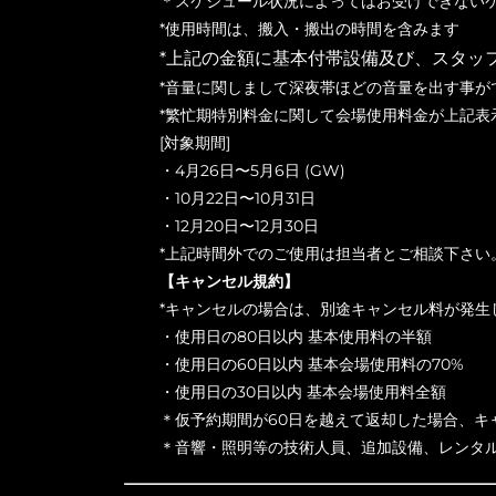
＊スケジュール状況によってはお受けできない
*使用時間は、搬入・搬出の時間を含みます
*上記の金額に基本付帯設備及び、スタッ
*音量に関しまして深夜帯ほどの音量を出す事が
*繁忙期特別料金に関して会場使用料金が上記表
[対象期間]
・4月26日〜5月6日 (GW)
・10月22日〜10月31日
・12月20日〜12月30日
*上記時間外でのご使用は担当者とご相談下さい
【キャンセル規約】
*キャンセルの場合は、別途キャンセル料が発生
・使用日の80日以内 基本使用料の半額
・使用日の60日以内 基本会場使用料の70%
・使用日の30日以内 基本会場使用料全額
＊仮予約期間が60日を越えて返却した場合、キ
＊音響・照明等の技術人員、追加設備、レンタ