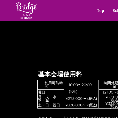
Top
Sc
基本会場使用料
利用可能時
時間外
10:00〜20:00
間
金
(10h)
曜日
(21:00〜
月・火・水・
¥33,00
¥275,000〜 (税込)
木・金
(税込
¥33,00
土・日・祝日
¥330,000〜 (税込)
(税込