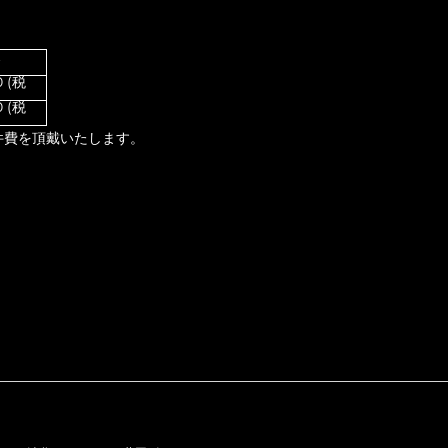
金
0 (税
0 (税
件費を頂戴いたします。