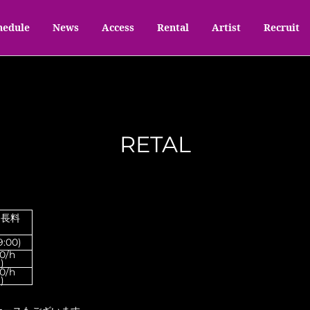
hedule
News
Access
Rental
Artist
Recruit
RETAL
延長料
9:00)
0/h
)
0/h
)