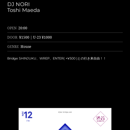
DJ NORI
Toshi Maeda
OPEN
20:00
DOOR
¥1500 | U-23 ¥1000
GENRE
House
Bridge SHINJUKU、WREP、ENTER( +¥500 )との行き来自由！！