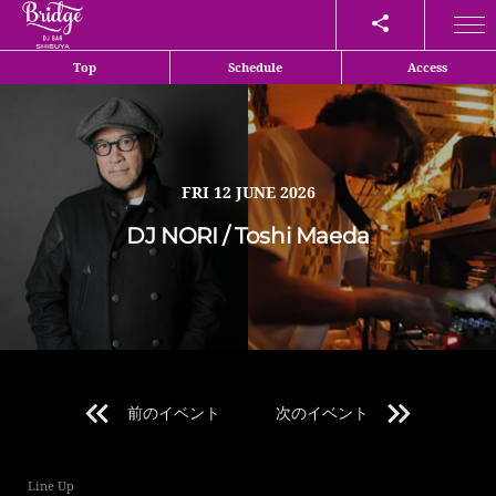
Share
Top
Schedule
Access
FRI
12 JUNE 2026
DJ NORI / Toshi Maeda
前のイベント
次のイベント
Line Up