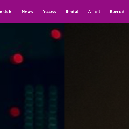
hedule
News
Access
Rental
Artist
Recruit