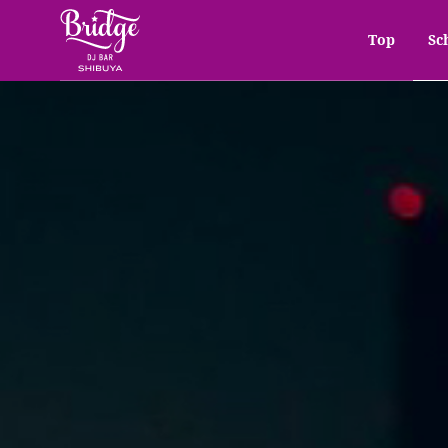
Top
Sc