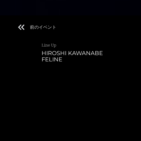
前のイベント
Line Up
HIROSHI KAWANABE
FELINE
OPEN
20:00
DOOR
¥1000
GENRE
House
Bridge(渋谷/新宿）,WREP、ENTERの行き来自由。※週末、