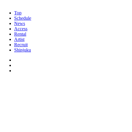
Top
Schedule
News
Access
Rental
Artist
Recruit
Shinjuku